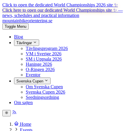
Click to open the dedicated World Championships 2026 site
✨
Click here to open our dedicated World Championships site ✨
—
news, schedules and practical information
mountainbike
orientering.se
Toggle Menu
Blog
Tävlingar
Tävlingsprogram 2026
VM i Sverige 2026
SM i Uppsala 2026
Haninge 2026
O-Ringen 2026
Eventor
Svenska Cupen
Om Svenska Cupen
Svenska Cupen 2026
Seedningsordning
Om sajten
Home
Events