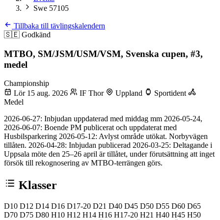
Swe 57105
Tillbaka till tävlingskalendern
🇸🇪
Godkänd
MTBO, SM/JSM/USM/VSM, Svenska cupen, #3,
medel
Championship
Lör 15 aug. 2026
IF Thor
Uppland
Sportident
Medel
2026-06-27: Inbjudan uppdaterad med middag mm 2026-05-24,
2026-06-07: Boende PM publicerat och uppdaterat med
Husbilsparkering 2026-05-12: Avlyst område utökat. Norbyvägen
tillåten. 2026-04-28: Inbjudan publicerad 2026-03-25: Deltagande i
Uppsala möte den 25–26 april är tillåtet, under förutsättning att inget
försök till rekognosering av MTBO-terrängen görs.
Klasser
D10
D12
D14
D16
D17-20
D21
D40
D45
D50
D55
D60
D65
D70
D75
D80
H10
H12
H14
H16
H17-20
H21
H40
H45
H50