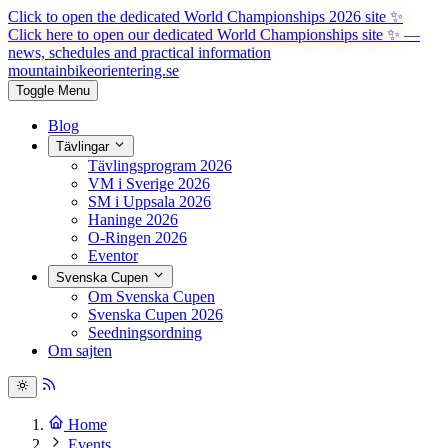
Click to open the dedicated World Championships 2026 site
✨
Click here to open our dedicated World Championships site ✨
—
news, schedules and practical information
mountainbike
orientering.se
Toggle Menu
Blog
Tävlingar
Tävlingsprogram 2026
VM i Sverige 2026
SM i Uppsala 2026
Haninge 2026
O-Ringen 2026
Eventor
Svenska Cupen
Om Svenska Cupen
Svenska Cupen 2026
Seedningsordning
Om sajten
Home
Events