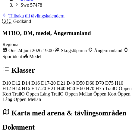
Swe 57478
Tillbaka till tävlingskalendern
🇸🇪
Godkänd
MTBO, DM, medel, Ångermanland
Regional
Ons 24 juni 2026 19:00
Skogslöparna
Ångermanland
Sportident
Medel
Klasser
D10
D12
D14
D16
D17-20
D21
D40
D50
D60
D70
D75
H10
H12
H14
H16
H17-20
H21
H40
H50
H60
H70
H75
TrailO Öppen
Kort
TrailO Öppen Lång
TrailO Öppen Mellan
Öppen Kort
Öppen
Lång
Öppen Mellan
Karta med arena & tävlingsområden
Dokument