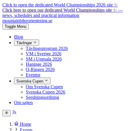
Click to open the dedicated World Championships 2026 site
✨
Click here to open our dedicated World Championships site ✨
—
news, schedules and practical information
mountainbike
orientering.se
Toggle Menu
Blog
Tävlingar
Tävlingsprogram 2026
VM i Sverige 2026
SM i Uppsala 2026
Haninge 2026
O-Ringen 2026
Eventor
Svenska Cupen
Om Svenska Cupen
Svenska Cupen 2026
Seedningsordning
Om sajten
Home
Events