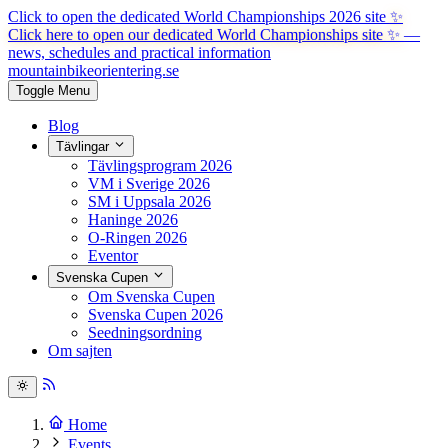
Click to open the dedicated World Championships 2026 site
✨
Click here to open our dedicated World Championships site ✨
—
news, schedules and practical information
mountainbike
orientering.se
Toggle Menu
Blog
Tävlingar
Tävlingsprogram 2026
VM i Sverige 2026
SM i Uppsala 2026
Haninge 2026
O-Ringen 2026
Eventor
Svenska Cupen
Om Svenska Cupen
Svenska Cupen 2026
Seedningsordning
Om sajten
Home
Events