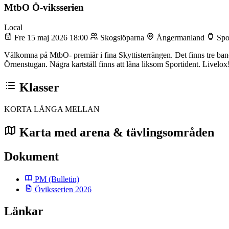
MtbO Ö-viksserien
Local
Fre 15 maj 2026 18:00
Skogslöparna
Ångermanland
Spo
Välkomna på MtbO- premiär i fina Skyttisterrängen. Det finns tre bano
Örnenstugan. Några kartställ finns att låna liksom Sportident. Livelox
Klasser
KORTA
LÅNGA
MELLAN
Karta med arena & tävlingsområden
Dokument
PM
(Bulletin)
Öviksserien 2026
Länkar