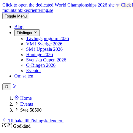
Click to open the dedicated World Championships 2026 site
✨ Click 
mountainbike
orientering.se
Toggle Menu
Blog
Tävlingar
Tävlingsprogram 2026
VM i Sverige 2026
SM i Uppsala 2026
Haninge 2026
Svenska Cupen 2026
O-Ringen 2026
Eventor
Om sajten
Home
Events
Swe 58590
Tillbaka till tävlingskalendern
🇸🇪
Godkänd