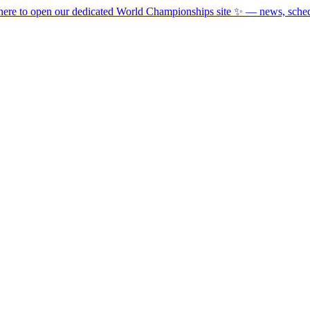
here to open our dedicated World Championships site ✨
— news, schedu