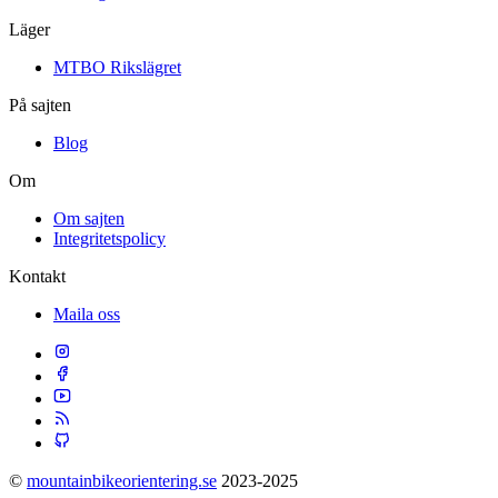
Läger
MTBO Rikslägret
På sajten
Blog
Om
Om sajten
Integritetspolicy
Kontakt
Maila oss
©
mountainbikeorientering.se
2023-2025