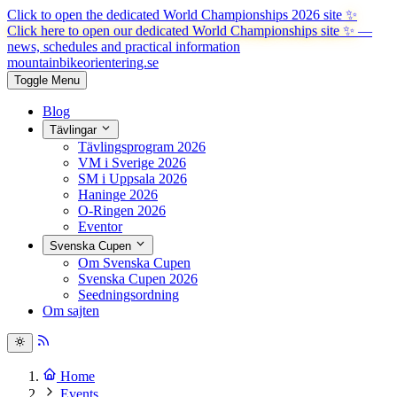
Click to open the dedicated World Championships 2026 site
✨
Click here to open our dedicated World Championships site ✨
—
news, schedules and practical information
mountainbike
orientering.se
Toggle Menu
Blog
Tävlingar
Tävlingsprogram 2026
VM i Sverige 2026
SM i Uppsala 2026
Haninge 2026
O-Ringen 2026
Eventor
Svenska Cupen
Om Svenska Cupen
Svenska Cupen 2026
Seedningsordning
Om sajten
Home
Events