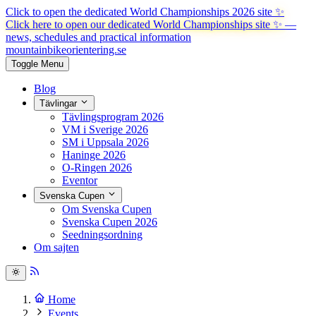
Click to open the dedicated World Championships 2026 site
✨
Click here to open our dedicated World Championships site ✨
—
news, schedules and practical information
mountainbike
orientering.se
Toggle Menu
Blog
Tävlingar
Tävlingsprogram 2026
VM i Sverige 2026
SM i Uppsala 2026
Haninge 2026
O-Ringen 2026
Eventor
Svenska Cupen
Om Svenska Cupen
Svenska Cupen 2026
Seedningsordning
Om sajten
Home
Events